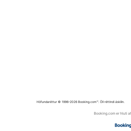
Höfundaréttur © 1996–2026 Booking.com™. Öll réttindi áskilin.
Booking.com er hluti a