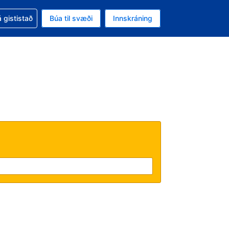
oð við bókunina
 gististað
Búa til svæði
Innskráning
likinu er gjaldmiðillinn Íslensk króna
l. Í augnablikinu er tungumál þitt Íslensku