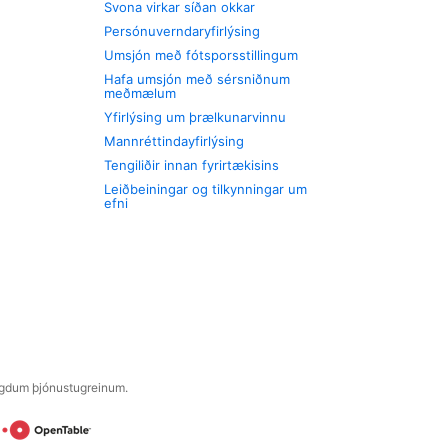
Svona virkar síðan okkar
Persónuverndaryfirlýsing
Umsjón með fótsporsstillingum
Hafa umsjón með sérsniðnum
meðmælum
Yfirlýsing um þrælkunarvinnu
Mannréttindayfirlýsing
Tengiliðir innan fyrirtækisins
Leiðbeiningar og tilkynningar um
efni
engdum þjónustugreinum.