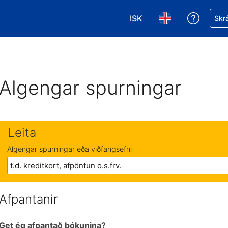
ISK
Fá aðst
Skrá
Veldu gjaldmiðil. Í augnab
Veldu þitt tungumá
Algengar spurningar
Leita
Algengar spurningar eða viðfangsefni
Afpantanir
Get ég afpantað bókunina?