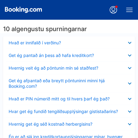
10 algengustu spurningarnar
Minna
Hvað er innifalið í verðinu?
sýnt
Minna
Get ég pantað án þess að hafa kreditkort?
sýnt
Minna
Hvernig veit ég að pöntunin mín sé staðfest?
sýnt
Minna
Get ég afpantað eða breytt pöntuninni minni hjá
sýnt
Booking.com?
Minna
Hvað er PIN númerið mitt og til hvers þarf ég það?
sýnt
Minna
Hvar get ég fundið tengiliðsupplýsingar gististaðarins?
sýnt
Minna
Hvernig get ég séð kostnað herbergisins?
sýnt
Minna
Ég er að slá inn kreditkortaupplýsingarnar mínar, hvenær