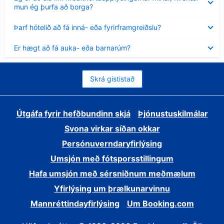
sýnt
mun ég þurfa að borga?
Minna
Þarf hótelið að fá inná- eða fyrirframgreiðslu?
sýnt
Minna
Er hægt að fá auka- eða barnarúm?
sýnt
Skrá gististað
Útgáfa fyrir hefðbundinn skjá
Þjónustuskilmálar
Svona virkar síðan okkar
Persónuverndaryfirlýsing
Umsjón með fótsporsstillingum
Hafa umsjón með sérsniðnum meðmælum
Yfirlýsing um þrælkunarvinnu
Mannréttindayfirlýsing
Um Booking.com