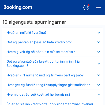
10 algengustu spurningarnar
Minna
Hvað er innifalið í verðinu?
sýnt
Minna
Get ég pantað án þess að hafa kreditkort?
sýnt
Minna
Hvernig veit ég að pöntunin mín sé staðfest?
sýnt
Minna
Get ég afpantað eða breytt pöntuninni minni hjá
sýnt
Booking.com?
Minna
Hvað er PIN númerið mitt og til hvers þarf ég það?
sýnt
Minna
Hvar get ég fundið tengiliðsupplýsingar gististaðarins?
sýnt
Minna
Hvernig get ég séð kostnað herbergisins?
sýnt
Minna
Ég er að slá inn kreditkortaupplýsingarnar mínar, hvenær