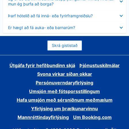
sýnt
mun ég þurfa að borga?
Minna
Þarf hótelið að fá inná- eða fyrirframgreiðslu?
sýnt
Minna
Er hægt að fá auka- eða barnarúm?
sýnt
Skrá gististað
Útgáfa fyrir hefðbundinn skjá
Þjónustuskilmálar
Svona virkar síðan okkar
Persónuverndaryfirlýsing
Umsjón með fótsporsstillingum
Hafa umsjón með sérsniðnum meðmælum
Yfirlýsing um þrælkunarvinnu
Mannréttindayfirlýsing
Um Booking.com