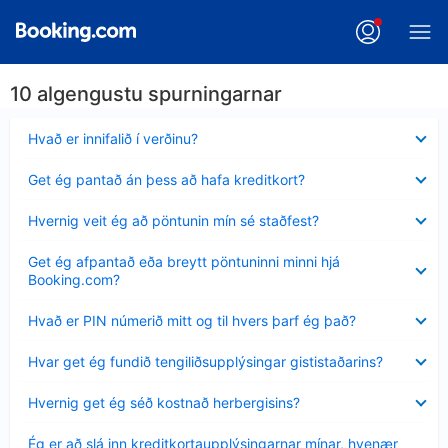
10 algengustu spurningarnar
Minna
Hvað er innifalið í verðinu?
sýnt
Minna
Get ég pantað án þess að hafa kreditkort?
sýnt
Minna
Hvernig veit ég að pöntunin mín sé staðfest?
sýnt
Minna
Get ég afpantað eða breytt pöntuninni minni hjá
sýnt
Booking.com?
Minna
Hvað er PIN númerið mitt og til hvers þarf ég það?
sýnt
Minna
Hvar get ég fundið tengiliðsupplýsingar gististaðarins?
sýnt
Minna
Hvernig get ég séð kostnað herbergisins?
sýnt
Minna
Ég er að slá inn kreditkortaupplýsingarnar mínar, hvenær