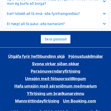
sýnt
mun ég þurfa að borga?
Minna
Þarf hótelið að fá inná- eða fyrirframgreiðslu?
sýnt
Minna
Er hægt að fá auka- eða barnarúm?
sýnt
Skrá gististað
Útgáfa fyrir hefðbundinn skjá
Þjónustuskilmálar
Svona virkar síðan okkar
Persónuverndaryfirlýsing
Umsjón með fótsporsstillingum
Hafa umsjón með sérsniðnum meðmælum
Yfirlýsing um þrælkunarvinnu
Mannréttindayfirlýsing
Um Booking.com