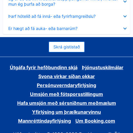
sýnt
mun ég þurfa að borga?
Minna
Þarf hótelið að fá inná- eða fyrirframgreiðslu?
sýnt
Minna
Er hægt að fá auka- eða barnarúm?
sýnt
Skrá gististað
Útgáfa fyrir hefðbundinn skjá
Þjónustuskilmálar
Svona virkar síðan okkar
Persónuverndaryfirlýsing
Umsjón með fótsporsstillingum
Hafa umsjón með sérsniðnum meðmælum
Yfirlýsing um þrælkunarvinnu
Mannréttindayfirlýsing
Um Booking.com