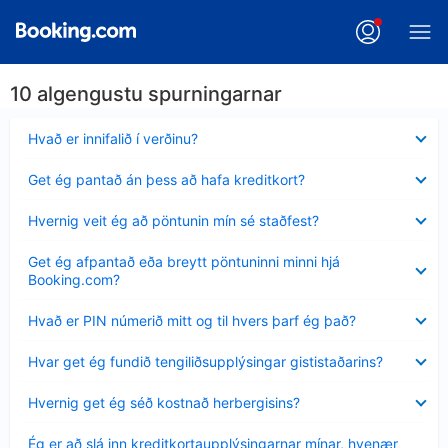
10 algengustu spurningarnar
Minna
Hvað er innifalið í verðinu?
sýnt
Minna
Get ég pantað án þess að hafa kreditkort?
sýnt
Minna
Hvernig veit ég að pöntunin mín sé staðfest?
sýnt
Minna
Get ég afpantað eða breytt pöntuninni minni hjá
sýnt
Booking.com?
Minna
Hvað er PIN númerið mitt og til hvers þarf ég það?
sýnt
Minna
Hvar get ég fundið tengiliðsupplýsingar gististaðarins?
sýnt
Minna
Hvernig get ég séð kostnað herbergisins?
sýnt
Minna
Ég er að slá inn kreditkortaupplýsingarnar mínar, hvenær