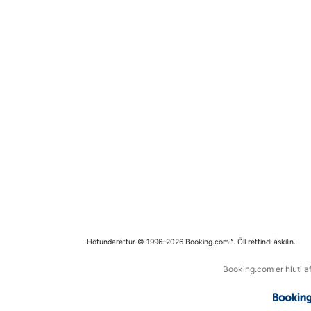
Höfundaréttur © 1996–2026 Booking.com™. Öll réttindi áskilin.
Booking.com er hluti a