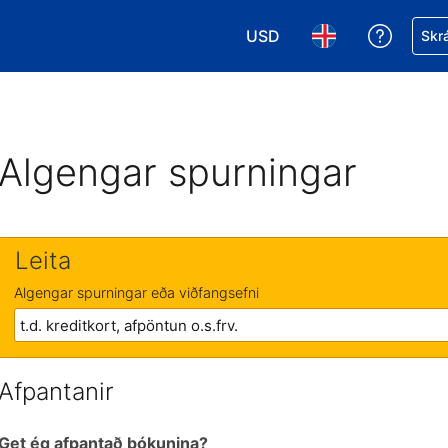
USD
Fá aðst
Skrá
Veldu gjaldmiðil. Í augnabl
Veldu þitt tungumá
Algengar spurningar
Leita
Algengar spurningar eða viðfangsefni
Afpantanir
Get ég afpantað bókunina?