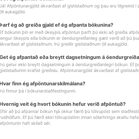
Já! Afpöntunargjöld ákvarðast af gististaðnum og þau eru tilgreind í
öll aukagjöld.
Þarf ég að greiða gjald ef ég afpanta bókunina?
Ef bókunin þín er með ókeypis afpöntun þarft þú ekki að greiða afpön
lengur ókeypis eða bókunin er óendurgreiðanleg gæti verið að þú þur
ákvarðast af gististaðnum. Þú greiðir gististaðnum öll aukagjöld.
Get ég afpantað eða breytt dagsetningum á óendurgreiða
Þú getur ekki breytt dagsetningum á óendurgreiðanlegri bókun. Ef 
gististaðurinn krafist greiðslu. Afpöntunargjöld ákvarðast af gistista
Hvar finn ég afpöntunarskilmálana?
Þú finnur þá í bókunarstaðfestingunni.
Hvernig veit ég hvort bókunin hefur verið afpöntuð?
Eftir að þú afpantar bókun hjá okkur færð þú tölvupóst sem staðfestir 
ruslhólfum. Ef þú færð ekki tölvupóstinn innan sólarhrings skaltu hafa
afpöntunin hafi skilað sér.