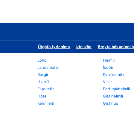
Útgáfa fyrir síma
Þín síða
Breyta bókuninni á
Lönd
Heimili
Landshlutar
Íbúðir
Borgir
Dvalarstaðir
Hverfi
Villur
Flugvellir
Farfuglaheimili
Hótel
Gistiheimili
Kennileiti
Gistihús