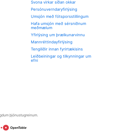
Svona virkar síðan okkar
Persónuverndaryfirlýsing
Umsjón með fótsporsstillingum
Hafa umsjón með sérsniðnum
meðmælum
Yfirlýsing um þrælkunarvinnu
Mannréttindayfirlýsing
Tengiliðir innan fyrirtækisins
Leiðbeiningar og tilkynningar um
efni
engdum þjónustugreinum.