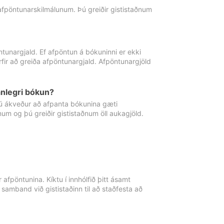
 afpöntunarskilmálunum. Þú greiðir gististaðnum
tunargjald. Ef afpöntun á bókuninni er ekki
fir að greiða afpöntunargjald. Afpöntunargjöld
nlegri bókun?
þú ákveður að afpanta bókunina gæti
ðnum og þú greiðir gististaðnum öll aukagjöld.
afpöntunina. Kíktu í innhólfið þitt ásamt
 samband við gististaðinn til að staðfesta að