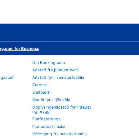
ng.com for Business
Um Booking.com
Aðstoð frá þjónustuveri
ngastað
Aðstoð fyrir samstarfsaðila
Careers
Sjálfbærni
Svæði fyrir fjölmiðla
Upplýsingamiðstöð fyrir traust
og öryggi
Fjárfestatengsl
Þjónustuskilmálar
Véfenging frá samstarfsaðila