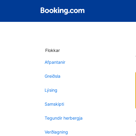
Flokkar
Afpantanir
Greiðsla
Lýsing
Samskipti
Tegundir herbergja
Verðlagning