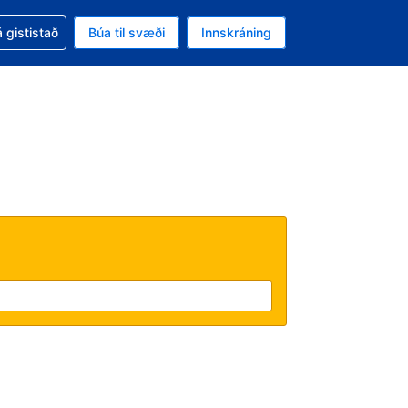
oð við bókunina
 gististað
Búa til svæði
Innskráning
ikinu er gjaldmiðillinn Bandaríkjadalur
l. Í augnablikinu er tungumál þitt Íslensku