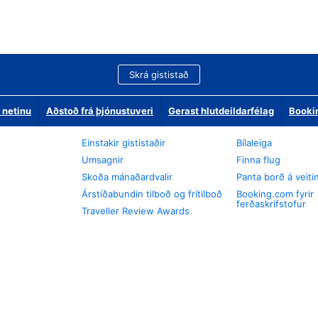
Skrá gististað
 netinu
Aðstoð frá þjónustuveri
Gerast hlutdeildarfélag
Booki
Einstakir gististaðir
Bílaleiga
Umsagnir
Finna flug
Skoða mánaðardvalir
Panta borð á veiti
Árstíðabundin tilboð og frítilboð
Booking.com fyrir
ferðaskrifstofur
Traveller Review Awards