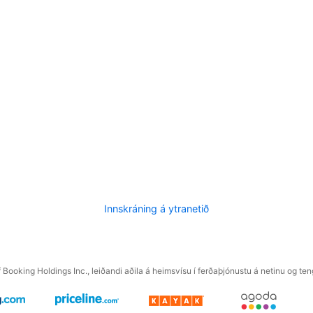
Innskráning á ytranetið
f Booking Holdings Inc., leiðandi aðila á heimsvísu í ferðaþjónustu á netinu og t