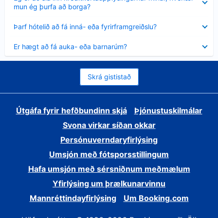
sýnt
mun ég þurfa að borga?
Minna
Þarf hótelið að fá inná- eða fyrirframgreiðslu?
sýnt
Minna
Er hægt að fá auka- eða barnarúm?
sýnt
Skrá gististað
Útgáfa fyrir hefðbundinn skjá
Þjónustuskilmálar
Svona virkar síðan okkar
Persónuverndaryfirlýsing
Umsjón með fótsporsstillingum
Hafa umsjón með sérsniðnum meðmælum
Yfirlýsing um þrælkunarvinnu
Mannréttindayfirlýsing
Um Booking.com