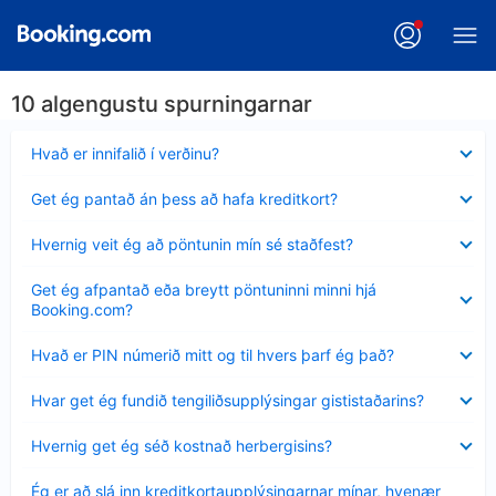
10 algengustu spurningarnar
Minna
Hvað er innifalið í verðinu?
sýnt
Minna
Get ég pantað án þess að hafa kreditkort?
sýnt
Minna
Hvernig veit ég að pöntunin mín sé staðfest?
sýnt
Minna
Get ég afpantað eða breytt pöntuninni minni hjá
sýnt
Booking.com?
Minna
Hvað er PIN númerið mitt og til hvers þarf ég það?
sýnt
Minna
Hvar get ég fundið tengiliðsupplýsingar gististaðarins?
sýnt
Minna
Hvernig get ég séð kostnað herbergisins?
sýnt
Minna
Ég er að slá inn kreditkortaupplýsingarnar mínar, hvenær