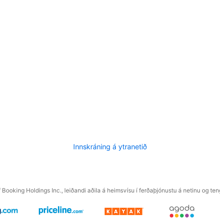
Innskráning á ytranetið
f Booking Holdings Inc., leiðandi aðila á heimsvísu í ferðaþjónustu á netinu og t