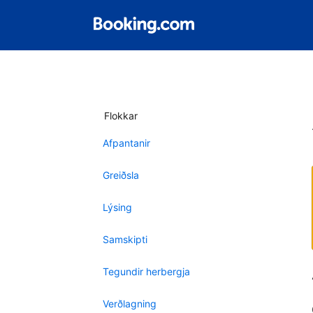
Flokkar
Afpantanir
Greiðsla
Lýsing
Samskipti
Tegundir herbergja
Verðlagning