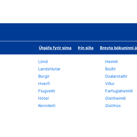
Útgáfa fyrir síma
Þín síða
Breyta bókuninni á
Lönd
Heimili
Landshlutar
Íbúðir
Borgir
Dvalarstaðir
Hverfi
Villur
Flugvellir
Farfuglaheimili
Hótel
Gistiheimili
Kennileiti
Gistihús