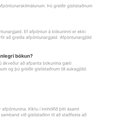
 afpöntunarskilmálunum. Þú greiðir gististaðnum
tunargjald. Ef afpöntun á bókuninni er ekki
fir að greiða afpöntunargjald. Afpöntunargjöld
nlegri bókun?
þú ákveður að afpanta bókunina gæti
ðnum og þú greiðir gististaðnum öll aukagjöld.
afpöntunina. Kíktu í innhólfið þitt ásamt
 samband við gististaðinn til að staðfesta að