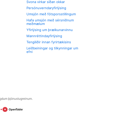
Svona virkar síðan okkar
Persónuverndaryfirlýsing
Umsjón með fótsporsstillingum
Hafa umsjón með sérsniðnum
meðmælum
Yfirlýsing um þrælkunarvinnu
Mannréttindayfirlýsing
Tengiliðir innan fyrirtækisins
Leiðbeiningar og tilkynningar um
efni
engdum þjónustugreinum.