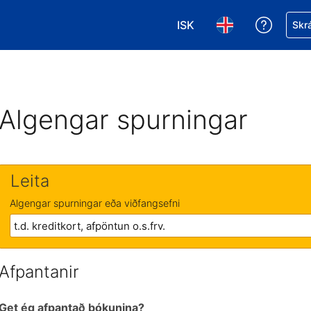
ISK
Fá aðst
Skrá
Veldu gjaldmiðil. Í augnab
Veldu þitt tungumá
Algengar spurningar
Leita
Algengar spurningar eða viðfangsefni
Afpantanir
Get ég afpantað bókunina?