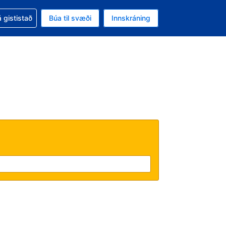
oð við bókunina
 gististað
Búa til svæði
Innskráning
likinu er gjaldmiðillinn Íslensk króna
l. Í augnablikinu er tungumál þitt Íslensku