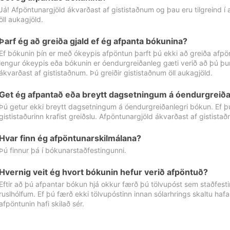
Já! Afpöntunargjöld ákvarðast af gististaðnum og þau eru tilgreind í
öll aukagjöld.
Þarf ég að greiða gjald ef ég afpanta bókunina?
Ef bókunin þín er með ókeypis afpöntun þarft þú ekki að greiða afpön
lengur ókeypis eða bókunin er óendurgreiðanleg gæti verið að þú þur
ákvarðast af gististaðnum. Þú greiðir gististaðnum öll aukagjöld.
Get ég afpantað eða breytt dagsetningum á óendurgreiða
Þú getur ekki breytt dagsetningum á óendurgreiðanlegri bókun. Ef 
gististaðurinn krafist greiðslu. Afpöntunargjöld ákvarðast af gistista
Hvar finn ég afpöntunarskilmálana?
Þú finnur þá í bókunarstaðfestingunni.
Hvernig veit ég hvort bókunin hefur verið afpöntuð?
Eftir að þú afpantar bókun hjá okkur færð þú tölvupóst sem staðfestir 
ruslhólfum. Ef þú færð ekki tölvupóstinn innan sólarhrings skaltu hafa
afpöntunin hafi skilað sér.