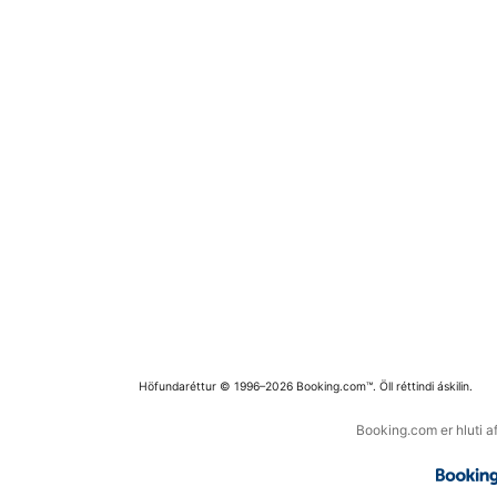
Höfundaréttur © 1996–2026 Booking.com™. Öll réttindi áskilin.
Booking.com er hluti a