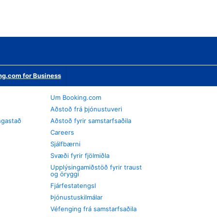
ng.com for Business
Um Booking.com
Aðstoð frá þjónustuveri
ngastað
Aðstoð fyrir samstarfsaðila
Careers
Sjálfbærni
Svæði fyrir fjölmiðla
Upplýsingamiðstöð fyrir traust
og öryggi
Fjárfestatengsl
Þjónustuskilmálar
Véfenging frá samstarfsaðila