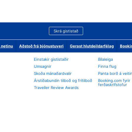
Skrá gististað
 netinu
Aðstoð frá þjónustuveri
Gerast hlutdeildarfélag
Booki
Einstakir gististaðir
Bílaleiga
Umsagnir
Finna flug
Skoða mánaðardvalir
Panta borð á veiti
Árstíðabundin tilboð og frítilboð
Booking.com fyrir
ferðaskrifstofur
Traveller Review Awards