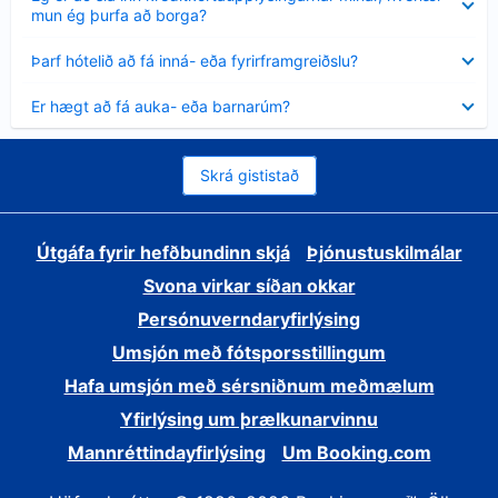
sýnt
mun ég þurfa að borga?
Minna
Þarf hótelið að fá inná- eða fyrirframgreiðslu?
sýnt
Minna
Er hægt að fá auka- eða barnarúm?
sýnt
Skrá gististað
Útgáfa fyrir hefðbundinn skjá
Þjónustuskilmálar
Svona virkar síðan okkar
Persónuverndaryfirlýsing
Umsjón með fótsporsstillingum
Hafa umsjón með sérsniðnum meðmælum
Yfirlýsing um þrælkunarvinnu
Mannréttindayfirlýsing
Um Booking.com