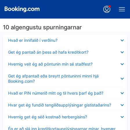
10 algengustu spurningarnar
Minna
Hvað er innifalið í verðinu?
sýnt
Minna
Get ég pantað án þess að hafa kreditkort?
sýnt
Minna
Hvernig veit ég að pöntunin mín sé staðfest?
sýnt
Minna
Get ég afpantað eða breytt pöntuninni minni hjá
sýnt
Booking.com?
Minna
Hvað er PIN númerið mitt og til hvers þarf ég það?
sýnt
Minna
Hvar get ég fundið tengiliðsupplýsingar gististaðarins?
sýnt
Minna
Hvernig get ég séð kostnað herbergisins?
sýnt
Minna
Ég er að slá inn kreditkortaupplýsingarnar mínar, hvenær