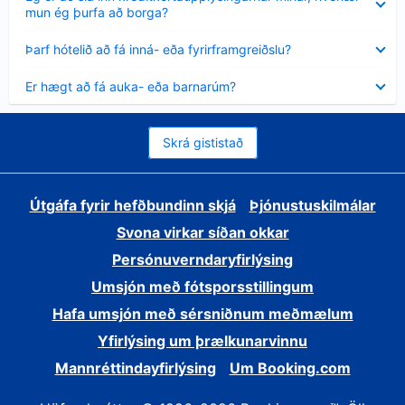
sýnt
mun ég þurfa að borga?
Minna
Þarf hótelið að fá inná- eða fyrirframgreiðslu?
sýnt
Minna
Er hægt að fá auka- eða barnarúm?
sýnt
Skrá gististað
Útgáfa fyrir hefðbundinn skjá
Þjónustuskilmálar
Svona virkar síðan okkar
Persónuverndaryfirlýsing
Umsjón með fótsporsstillingum
Hafa umsjón með sérsniðnum meðmælum
Yfirlýsing um þrælkunarvinnu
Mannréttindayfirlýsing
Um Booking.com