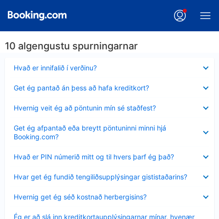
10 algengustu spurningarnar
Minna
Hvað er innifalið í verðinu?
sýnt
Minna
Get ég pantað án þess að hafa kreditkort?
sýnt
Minna
Hvernig veit ég að pöntunin mín sé staðfest?
sýnt
Minna
Get ég afpantað eða breytt pöntuninni minni hjá
sýnt
Booking.com?
Minna
Hvað er PIN númerið mitt og til hvers þarf ég það?
sýnt
Minna
Hvar get ég fundið tengiliðsupplýsingar gististaðarins?
sýnt
Minna
Hvernig get ég séð kostnað herbergisins?
sýnt
Minna
Ég er að slá inn kreditkortaupplýsingarnar mínar, hvenær