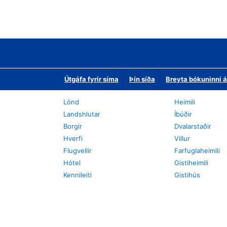
Útgáfa fyrir síma
Þín síða
Breyta bókuninni á
Lönd
Heimili
Landshlutar
Íbúðir
Borgir
Dvalarstaðir
Hverfi
Villur
Flugvellir
Farfuglaheimili
Hótel
Gistiheimili
Kennileiti
Gistihús