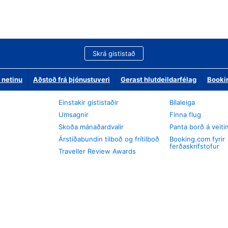
Skrá gististað
 netinu
Aðstoð frá þjónustuveri
Gerast hlutdeildarfélag
Booki
Einstakir gististaðir
Bílaleiga
Umsagnir
Finna flug
Skoða mánaðardvalir
Panta borð á veiti
Árstíðabundin tilboð og frítilboð
Booking.com fyrir
ferðaskrifstofur
Traveller Review Awards