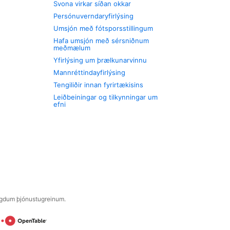
Svona virkar síðan okkar
Persónuverndaryfirlýsing
Umsjón með fótsporsstillingum
Hafa umsjón með sérsniðnum
meðmælum
Yfirlýsing um þrælkunarvinnu
Mannréttindayfirlýsing
Tengiliðir innan fyrirtækisins
Leiðbeiningar og tilkynningar um
efni
engdum þjónustugreinum.