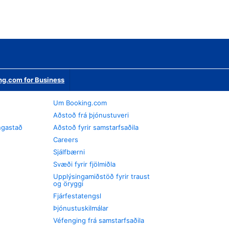
ng.com for Business
Um Booking.com
Aðstoð frá þjónustuveri
ngastað
Aðstoð fyrir samstarfsaðila
Careers
Sjálfbærni
Svæði fyrir fjölmiðla
Upplýsingamiðstöð fyrir traust
og öryggi
Fjárfestatengsl
Þjónustuskilmálar
Véfenging frá samstarfsaðila