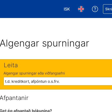
ISK
Fá aðst
Skrá
Veldu gjaldmiðil. Í augnab
Veldu þitt tungumá
Algengar spurningar
Leita
Algengar spurningar eða viðfangsefni
Afpantanir
Get ég afpantað bókunina?