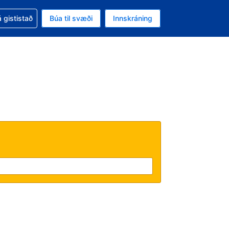
oð við bókunina
 gististað
Búa til svæði
Innskráning
likinu er gjaldmiðillinn Íslensk króna
l. Í augnablikinu er tungumál þitt Íslensku