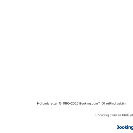
Höfundaréttur © 1996–2026 Booking.com™. Öll réttindi áskilin.
Booking.com er hluti a