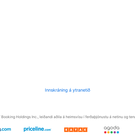
Innskráning á ytranetið
f Booking Holdings Inc., leiðandi aðila á heimsvísu í ferðaþjónustu á netinu og t