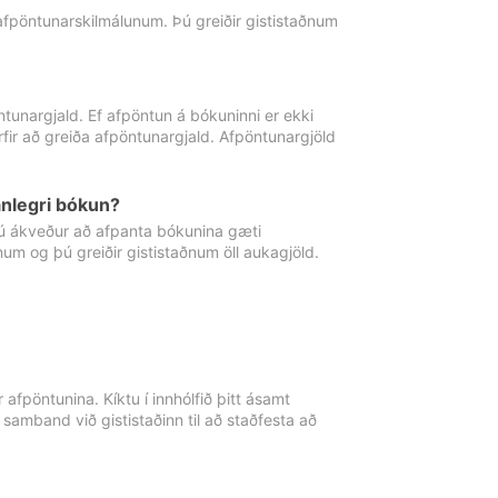
 afpöntunarskilmálunum. Þú greiðir gististaðnum
tunargjald. Ef afpöntun á bókuninni er ekki
fir að greiða afpöntunargjald. Afpöntunargjöld
nlegri bókun?
þú ákveður að afpanta bókunina gæti
ðnum og þú greiðir gististaðnum öll aukagjöld.
afpöntunina. Kíktu í innhólfið þitt ásamt
 samband við gististaðinn til að staðfesta að