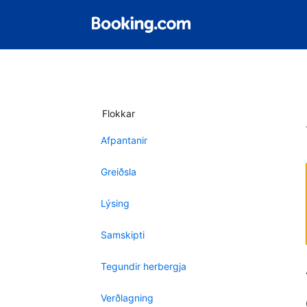
Flokkar
Afpantanir
Greiðsla
Lýsing
Samskipti
Tegundir herbergja
Verðlagning