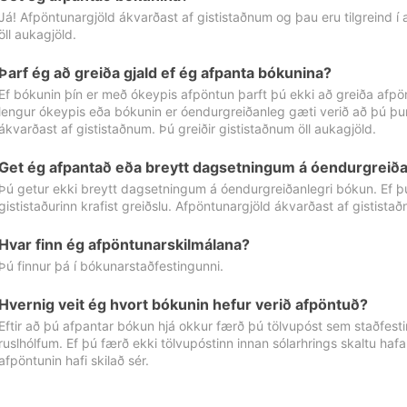
Já! Afpöntunargjöld ákvarðast af gististaðnum og þau eru tilgreind í
öll aukagjöld.
Þarf ég að greiða gjald ef ég afpanta bókunina?
Ef bókunin þín er með ókeypis afpöntun þarft þú ekki að greiða afpön
lengur ókeypis eða bókunin er óendurgreiðanleg gæti verið að þú þur
ákvarðast af gististaðnum. Þú greiðir gististaðnum öll aukagjöld.
Get ég afpantað eða breytt dagsetningum á óendurgreiða
Þú getur ekki breytt dagsetningum á óendurgreiðanlegri bókun. Ef 
gististaðurinn krafist greiðslu. Afpöntunargjöld ákvarðast af gistista
Hvar finn ég afpöntunarskilmálana?
Þú finnur þá í bókunarstaðfestingunni.
Hvernig veit ég hvort bókunin hefur verið afpöntuð?
Eftir að þú afpantar bókun hjá okkur færð þú tölvupóst sem staðfestir 
ruslhólfum. Ef þú færð ekki tölvupóstinn innan sólarhrings skaltu hafa
afpöntunin hafi skilað sér.