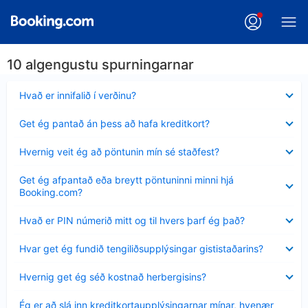
10 algengustu spurningarnar
Minna
Hvað er innifalið í verðinu?
sýnt
Minna
Get ég pantað án þess að hafa kreditkort?
sýnt
Minna
Hvernig veit ég að pöntunin mín sé staðfest?
sýnt
Minna
Get ég afpantað eða breytt pöntuninni minni hjá
sýnt
Booking.com?
Minna
Hvað er PIN númerið mitt og til hvers þarf ég það?
sýnt
Minna
Hvar get ég fundið tengiliðsupplýsingar gististaðarins?
sýnt
Minna
Hvernig get ég séð kostnað herbergisins?
sýnt
Minna
Ég er að slá inn kreditkortaupplýsingarnar mínar, hvenær