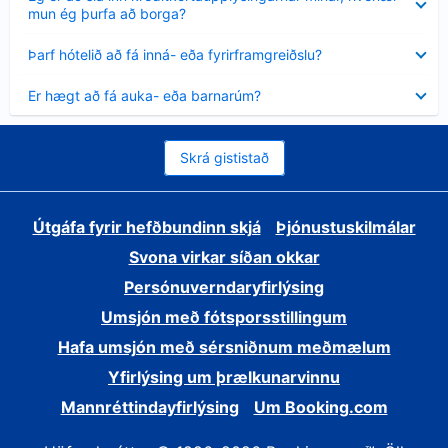
sýnt
mun ég þurfa að borga?
Minna
Þarf hótelið að fá inná- eða fyrirframgreiðslu?
sýnt
Minna
Er hægt að fá auka- eða barnarúm?
sýnt
Skrá gististað
Útgáfa fyrir hefðbundinn skjá
Þjónustuskilmálar
Svona virkar síðan okkar
Persónuverndaryfirlýsing
Umsjón með fótsporsstillingum
Hafa umsjón með sérsniðnum meðmælum
Yfirlýsing um þrælkunarvinnu
Mannréttindayfirlýsing
Um Booking.com