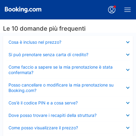
Le 10 domande più frequenti
Elemento
Cosa è incluso nel prezzo?
chiuso
Elemento
Si può prenotare senza carta di credito?
chiuso
Elemento
Come faccio a sapere se la mia prenotazione è stata
chiuso
confermata?
Elemento
Posso cancellare o modificare la mia prenotazione su
chiuso
Booking.com?
Elemento
Cos'è il codice PIN e a cosa serve?
chiuso
Elemento
Dove posso trovare i recapiti della struttura?
chiuso
Elemento
Come posso visualizzare il prezzo?
chiuso