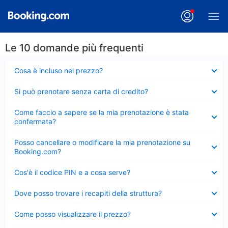
Le 10 domande più frequenti
Elemento
Cosa è incluso nel prezzo?
chiuso
Elemento
Si può prenotare senza carta di credito?
chiuso
Elemento
Come faccio a sapere se la mia prenotazione è stata
chiuso
confermata?
Elemento
Posso cancellare o modificare la mia prenotazione su
chiuso
Booking.com?
Elemento
Cos'è il codice PIN e a cosa serve?
chiuso
Elemento
Dove posso trovare i recapiti della struttura?
chiuso
Elemento
Come posso visualizzare il prezzo?
chiuso