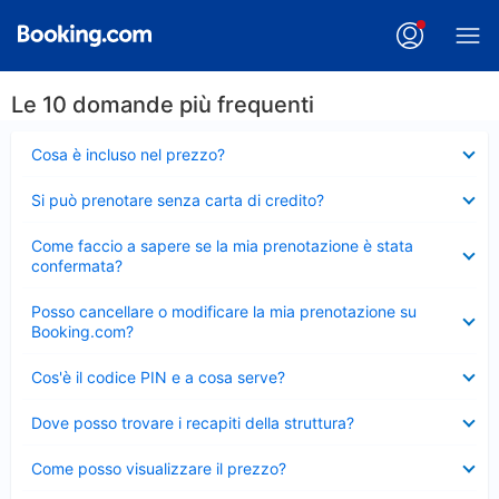
Le 10 domande più frequenti
Elemento
Cosa è incluso nel prezzo?
chiuso
Elemento
Si può prenotare senza carta di credito?
chiuso
Elemento
Come faccio a sapere se la mia prenotazione è stata
chiuso
confermata?
Elemento
Posso cancellare o modificare la mia prenotazione su
chiuso
Booking.com?
Elemento
Cos'è il codice PIN e a cosa serve?
chiuso
Elemento
Dove posso trovare i recapiti della struttura?
chiuso
Elemento
Come posso visualizzare il prezzo?
chiuso