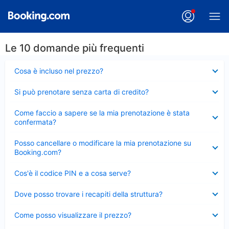
Le 10 domande più frequenti
Elemento
Cosa è incluso nel prezzo?
chiuso
Elemento
Si può prenotare senza carta di credito?
chiuso
Elemento
Come faccio a sapere se la mia prenotazione è stata
chiuso
confermata?
Elemento
Posso cancellare o modificare la mia prenotazione su
chiuso
Booking.com?
Elemento
Cos'è il codice PIN e a cosa serve?
chiuso
Elemento
Dove posso trovare i recapiti della struttura?
chiuso
Elemento
Come posso visualizzare il prezzo?
chiuso