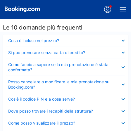
Le 10 domande più frequenti
Elemento
Cosa è incluso nel prezzo?
chiuso
Elemento
Si può prenotare senza carta di credito?
chiuso
Elemento
Come faccio a sapere se la mia prenotazione è stata
chiuso
confermata?
Elemento
Posso cancellare o modificare la mia prenotazione su
chiuso
Booking.com?
Elemento
Cos'è il codice PIN e a cosa serve?
chiuso
Elemento
Dove posso trovare i recapiti della struttura?
chiuso
Elemento
Come posso visualizzare il prezzo?
chiuso