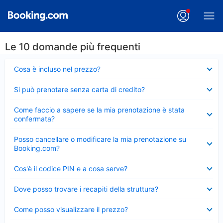
Le 10 domande più frequenti
Elemento
Cosa è incluso nel prezzo?
chiuso
Elemento
Si può prenotare senza carta di credito?
chiuso
Elemento
Come faccio a sapere se la mia prenotazione è stata
chiuso
confermata?
Elemento
Posso cancellare o modificare la mia prenotazione su
chiuso
Booking.com?
Elemento
Cos'è il codice PIN e a cosa serve?
chiuso
Elemento
Dove posso trovare i recapiti della struttura?
chiuso
Elemento
Come posso visualizzare il prezzo?
chiuso