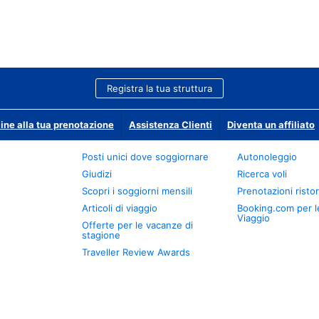
Registra la tua struttura
ine alla tua prenotazione
Assistenza Clienti
Diventa un affiliato
Posti unici dove soggiornare
Autonoleggio
Giudizi
Ricerca voli
Scopri i soggiorni mensili
Prenotazioni ristor
Articoli di viaggio
Booking.com per l
Viaggio
Offerte per le vacanze di
stagione
Traveller Review Awards