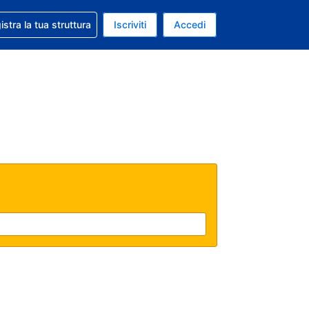
 aiuto con la prenotazione
istra la tua struttura
Iscriviti
Accedi
a attuale: Euro
ua. Lingua attuale: Italiano