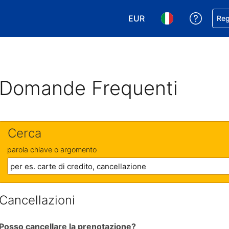
EUR
Ricevi
Reg
Scegli la tua valuta. Valut
Scegli la tua ling
Domande Frequenti
Cerca
parola chiave o argomento
Cancellazioni
Posso cancellare la prenotazione?