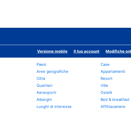
Versione mobile
Il tuo account
Modifiche onl
Paesi
Case
Aree geografiche
Appartamenti
Città
Resort
Quartieri
Ville
Aereoporti
Ostelli
Alberghi
Bed & breakfast
Luoghi di interesse
Affittacamere