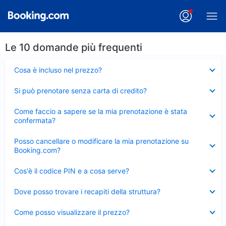
Le 10 domande più frequenti
Elemento
Cosa è incluso nel prezzo?
chiuso
Elemento
Si può prenotare senza carta di credito?
chiuso
Elemento
Come faccio a sapere se la mia prenotazione è stata
chiuso
confermata?
Elemento
Posso cancellare o modificare la mia prenotazione su
chiuso
Booking.com?
Elemento
Cos'è il codice PIN e a cosa serve?
chiuso
Elemento
Dove posso trovare i recapiti della struttura?
chiuso
Elemento
Come posso visualizzare il prezzo?
chiuso