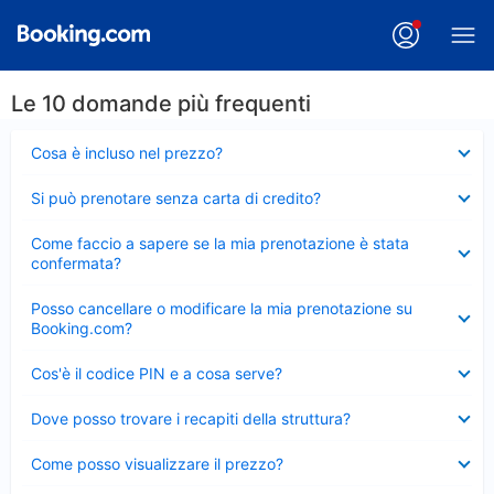
Le 10 domande più frequenti
Elemento
Cosa è incluso nel prezzo?
chiuso
Elemento
Si può prenotare senza carta di credito?
chiuso
Elemento
Come faccio a sapere se la mia prenotazione è stata
chiuso
confermata?
Elemento
Posso cancellare o modificare la mia prenotazione su
chiuso
Booking.com?
Elemento
Cos'è il codice PIN e a cosa serve?
chiuso
Elemento
Dove posso trovare i recapiti della struttura?
chiuso
Elemento
Come posso visualizzare il prezzo?
chiuso