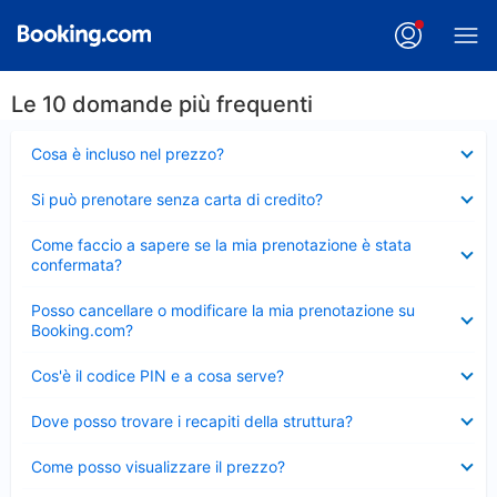
Le 10 domande più frequenti
Elemento
Cosa è incluso nel prezzo?
chiuso
Elemento
Si può prenotare senza carta di credito?
chiuso
Elemento
Come faccio a sapere se la mia prenotazione è stata
chiuso
confermata?
Elemento
Posso cancellare o modificare la mia prenotazione su
chiuso
Booking.com?
Elemento
Cos'è il codice PIN e a cosa serve?
chiuso
Elemento
Dove posso trovare i recapiti della struttura?
chiuso
Elemento
Come posso visualizzare il prezzo?
chiuso