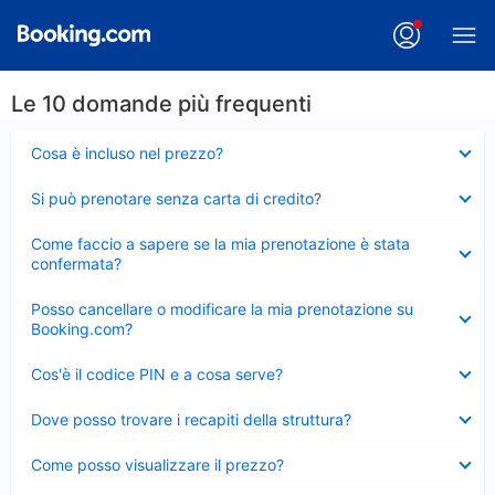
Le 10 domande più frequenti
Elemento
Cosa è incluso nel prezzo?
chiuso
Elemento
Si può prenotare senza carta di credito?
chiuso
Elemento
Come faccio a sapere se la mia prenotazione è stata
chiuso
confermata?
Elemento
Posso cancellare o modificare la mia prenotazione su
chiuso
Booking.com?
Elemento
Cos'è il codice PIN e a cosa serve?
chiuso
Elemento
Dove posso trovare i recapiti della struttura?
chiuso
Elemento
Come posso visualizzare il prezzo?
chiuso