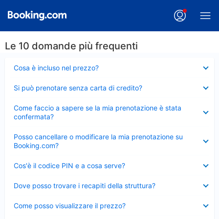
Le 10 domande più frequenti
Elemento
Cosa è incluso nel prezzo?
chiuso
Elemento
Si può prenotare senza carta di credito?
chiuso
Elemento
Come faccio a sapere se la mia prenotazione è stata
chiuso
confermata?
Elemento
Posso cancellare o modificare la mia prenotazione su
chiuso
Booking.com?
Elemento
Cos'è il codice PIN e a cosa serve?
chiuso
Elemento
Dove posso trovare i recapiti della struttura?
chiuso
Elemento
Come posso visualizzare il prezzo?
chiuso