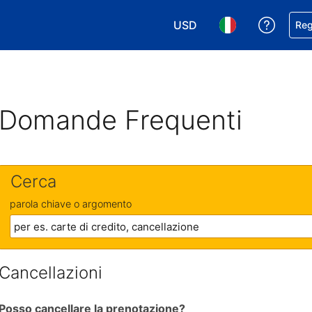
USD
Ricevi
Reg
Scegli la tua valuta. Valut
Scegli la tua ling
Domande Frequenti
Cerca
parola chiave o argomento
Cancellazioni
Posso cancellare la prenotazione?