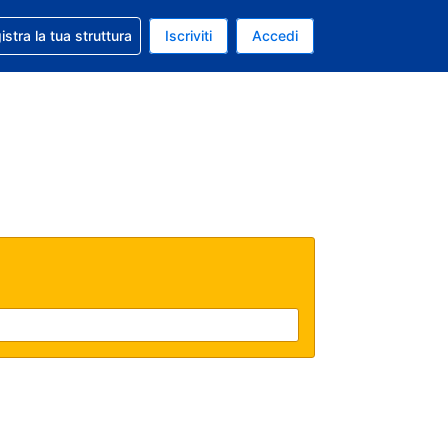
 aiuto con la prenotazione
istra la tua struttura
Iscriviti
Accedi
a attuale: Dollaro statunitense
ua. Lingua attuale: Italiano