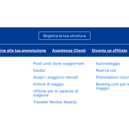
Registra la tua struttura
ine alla tua prenotazione
Assistenza Clienti
Diventa un affiliato
Posti unici dove soggiornare
Autonoleggio
Giudizi
Ricerca voli
Scopri i soggiorni mensili
Prenotazioni ristor
Articoli di viaggio
Booking.com per l
Viaggio
Offerte per le vacanze di
stagione
Traveller Review Awards