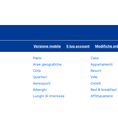
Versione mobile
Il tuo account
Modifiche onl
Paesi
Case
Aree geografiche
Appartamenti
Città
Resort
Quartieri
Ville
Aereoporti
Ostelli
Alberghi
Bed & breakfast
Luoghi di interesse
Affittacamere