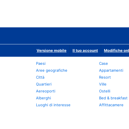
Versione mobile
Il tuo account
Modifiche onl
Paesi
Case
Aree geografiche
Appartamenti
Città
Resort
Quartieri
Ville
Aereoporti
Ostelli
Alberghi
Bed & breakfast
Luoghi di interesse
Affittacamere