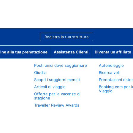
Registra la tua struttura
ine alla tua prenotazione
Assistenza Clienti
Diventa un affiliato
Posti unici dove soggiornare
Autonoleggio
Giudizi
Ricerca voli
Scopri i soggiorni mensili
Prenotazioni ristor
Articoli di viaggio
Booking.com per l
Viaggio
Offerte per le vacanze di
stagione
Traveller Review Awards