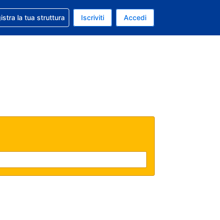
 aiuto con la prenotazione
istra la tua struttura
Iscriviti
Accedi
a attuale: Euro
ua. Lingua attuale: Italiano