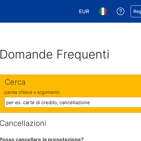
EUR
Ricevi
Reg
Scegli la tua valuta. Valut
Scegli la tua ling
Domande Frequenti
Cerca
parola chiave o argomento
Cancellazioni
Posso cancellare la prenotazione?