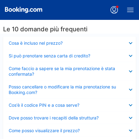
Le 10 domande più frequenti
Elemento
Cosa è incluso nel prezzo?
chiuso
Elemento
Si può prenotare senza carta di credito?
chiuso
Elemento
Come faccio a sapere se la mia prenotazione è stata
chiuso
confermata?
Elemento
Posso cancellare o modificare la mia prenotazione su
chiuso
Booking.com?
Elemento
Cos'è il codice PIN e a cosa serve?
chiuso
Elemento
Dove posso trovare i recapiti della struttura?
chiuso
Elemento
Come posso visualizzare il prezzo?
chiuso