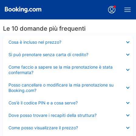
Le 10 domande più frequenti
Elemento
Cosa è incluso nel prezzo?
chiuso
Elemento
Si può prenotare senza carta di credito?
chiuso
Elemento
Come faccio a sapere se la mia prenotazione è stata
chiuso
confermata?
Elemento
Posso cancellare o modificare la mia prenotazione su
chiuso
Booking.com?
Elemento
Cos'è il codice PIN e a cosa serve?
chiuso
Elemento
Dove posso trovare i recapiti della struttura?
chiuso
Elemento
Come posso visualizzare il prezzo?
chiuso