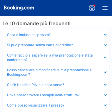
Le 10 domande più frequenti
Elemento
Cosa è incluso nel prezzo?
chiuso
Elemento
Si può prenotare senza carta di credito?
chiuso
Elemento
Come faccio a sapere se la mia prenotazione è stata
chiuso
confermata?
Elemento
Posso cancellare o modificare la mia prenotazione su
chiuso
Booking.com?
Elemento
Cos'è il codice PIN e a cosa serve?
chiuso
Elemento
Dove posso trovare i recapiti della struttura?
chiuso
Elemento
Come posso visualizzare il prezzo?
chiuso