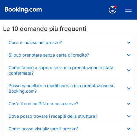
Le 10 domande più frequenti
Elemento
Cosa è incluso nel prezzo?
chiuso
Elemento
Si può prenotare senza carta di credito?
chiuso
Elemento
Come faccio a sapere se la mia prenotazione è stata
chiuso
confermata?
Elemento
Posso cancellare o modificare la mia prenotazione su
chiuso
Booking.com?
Elemento
Cos'è il codice PIN e a cosa serve?
chiuso
Elemento
Dove posso trovare i recapiti della struttura?
chiuso
Elemento
Come posso visualizzare il prezzo?
chiuso