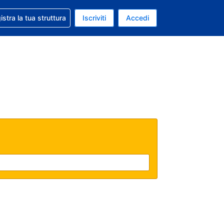
 aiuto con la prenotazione
istra la tua struttura
Iscriviti
Accedi
a attuale: Dollaro statunitense
ua. Lingua attuale: Italiano