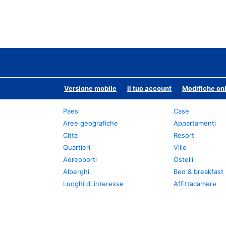
Versione mobile
Il tuo account
Modifiche onl
Paesi
Case
Aree geografiche
Appartamenti
Città
Resort
Quartieri
Ville
Aereoporti
Ostelli
Alberghi
Bed & breakfast
Luoghi di interesse
Affittacamere