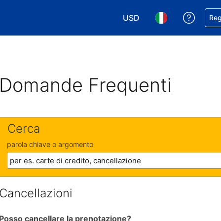
USD
Ricevi
Reg
Scegli la tua valuta. Valut
Scegli la tua ling
Domande Frequenti
Cerca
parola chiave o argomento
Cancellazioni
Posso cancellare la prenotazione?