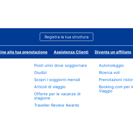
Registra la tua struttura
ine alla tua prenotazione
Assistenza Clienti
Diventa un affiliato
Posti unici dove soggiornare
Autonoleggio
Giudizi
Ricerca voli
Scopri i soggiorni mensili
Prenotazioni ristor
Articoli di viaggio
Booking.com per l
Viaggio
Offerte per le vacanze di
stagione
Traveller Review Awards