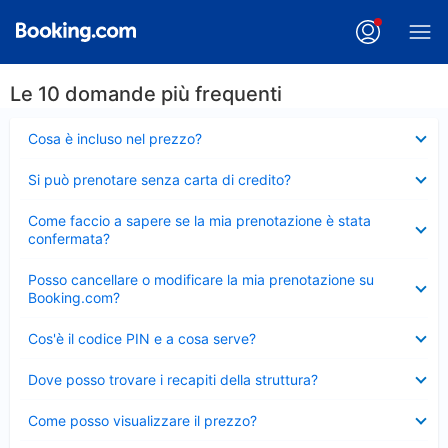
Le 10 domande più frequenti
Elemento
Cosa è incluso nel prezzo?
chiuso
Elemento
Si può prenotare senza carta di credito?
chiuso
Elemento
Come faccio a sapere se la mia prenotazione è stata
chiuso
confermata?
Elemento
Posso cancellare o modificare la mia prenotazione su
chiuso
Booking.com?
Elemento
Cos'è il codice PIN e a cosa serve?
chiuso
Elemento
Dove posso trovare i recapiti della struttura?
chiuso
Elemento
Come posso visualizzare il prezzo?
chiuso