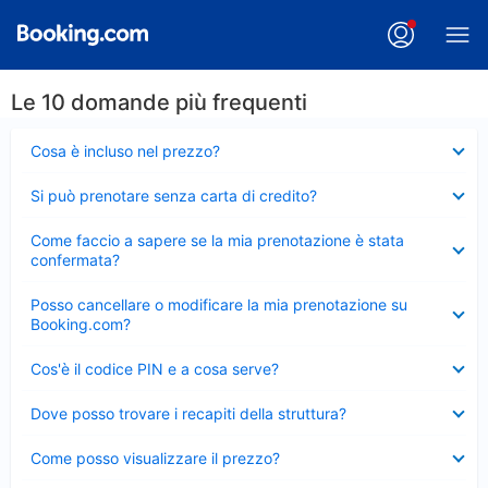
Le 10 domande più frequenti
Elemento
Cosa è incluso nel prezzo?
chiuso
Elemento
Si può prenotare senza carta di credito?
chiuso
Elemento
Come faccio a sapere se la mia prenotazione è stata
chiuso
confermata?
Elemento
Posso cancellare o modificare la mia prenotazione su
chiuso
Booking.com?
Elemento
Cos'è il codice PIN e a cosa serve?
chiuso
Elemento
Dove posso trovare i recapiti della struttura?
chiuso
Elemento
Come posso visualizzare il prezzo?
chiuso