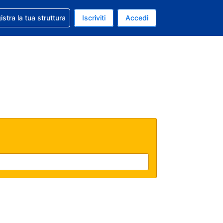
 aiuto con la prenotazione
istra la tua struttura
Iscriviti
Accedi
a attuale: Euro
ua. Lingua attuale: Italiano