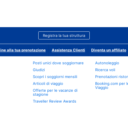
Registra la tua struttura
ine alla tua prenotazione
Assistenza Clienti
Diventa un affiliato
Posti unici dove soggiornare
Autonoleggio
Giudizi
Ricerca voli
Scopri i soggiorni mensili
Prenotazioni ristor
Articoli di viaggio
Booking.com per l
Viaggio
Offerte per le vacanze di
stagione
Traveller Review Awards