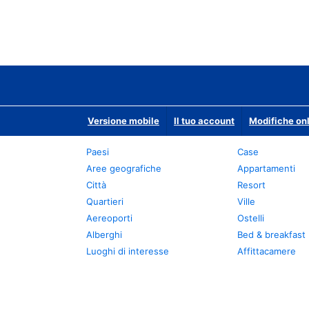
Versione mobile
Il tuo account
Modifiche onl
Paesi
Case
Aree geografiche
Appartamenti
Città
Resort
Quartieri
Ville
Aereoporti
Ostelli
Alberghi
Bed & breakfast
Luoghi di interesse
Affittacamere