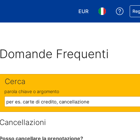
EUR
Ricevi
Reg
Scegli la tua valuta. Valut
Scegli la tua ling
Domande Frequenti
Cerca
parola chiave o argomento
Cancellazioni
Posso cancellare la prenotazione?