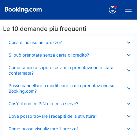
Le 10 domande più frequenti
Elemento
Cosa è incluso nel prezzo?
chiuso
Elemento
Si può prenotare senza carta di credito?
chiuso
Elemento
Come faccio a sapere se la mia prenotazione è stata
chiuso
confermata?
Elemento
Posso cancellare o modificare la mia prenotazione su
chiuso
Booking.com?
Elemento
Cos'è il codice PIN e a cosa serve?
chiuso
Elemento
Dove posso trovare i recapiti della struttura?
chiuso
Elemento
Come posso visualizzare il prezzo?
chiuso