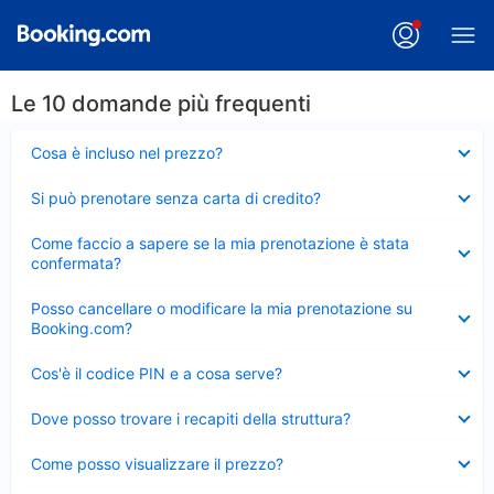
Le 10 domande più frequenti
Elemento
Cosa è incluso nel prezzo?
chiuso
Elemento
Si può prenotare senza carta di credito?
chiuso
Elemento
Come faccio a sapere se la mia prenotazione è stata
chiuso
confermata?
Elemento
Posso cancellare o modificare la mia prenotazione su
chiuso
Booking.com?
Elemento
Cos'è il codice PIN e a cosa serve?
chiuso
Elemento
Dove posso trovare i recapiti della struttura?
chiuso
Elemento
Come posso visualizzare il prezzo?
chiuso