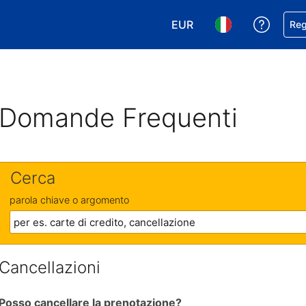
EUR
Ricevi
Reg
Scegli la tua valuta. Valut
Scegli la tua ling
Domande Frequenti
Cerca
parola chiave o argomento
Cancellazioni
Posso cancellare la prenotazione?