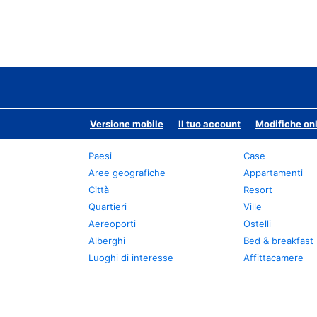
Versione mobile
Il tuo account
Modifiche onl
Paesi
Case
Aree geografiche
Appartamenti
Città
Resort
Quartieri
Ville
Aereoporti
Ostelli
Alberghi
Bed & breakfast
Luoghi di interesse
Affittacamere