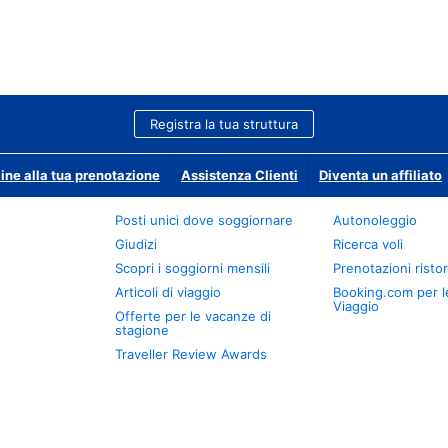
Registra la tua struttura
ine alla tua prenotazione
Assistenza Clienti
Diventa un affiliato
Posti unici dove soggiornare
Autonoleggio
Giudizi
Ricerca voli
Scopri i soggiorni mensili
Prenotazioni ristor
Articoli di viaggio
Booking.com per l
Viaggio
Offerte per le vacanze di
stagione
Traveller Review Awards