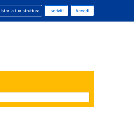
 aiuto con la prenotazione
istra la tua struttura
Iscriviti
Accedi
a attuale: Euro
ua. Lingua attuale: Italiano