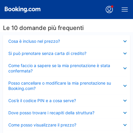
Le 10 domande più frequenti
Elemento
Cosa è incluso nel prezzo?
chiuso
Elemento
Si può prenotare senza carta di credito?
chiuso
Elemento
Come faccio a sapere se la mia prenotazione è stata
chiuso
confermata?
Elemento
Posso cancellare o modificare la mia prenotazione su
chiuso
Booking.com?
Elemento
Cos'è il codice PIN e a cosa serve?
chiuso
Elemento
Dove posso trovare i recapiti della struttura?
chiuso
Elemento
Come posso visualizzare il prezzo?
chiuso