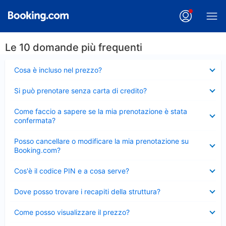
Le 10 domande più frequenti
Elemento
Cosa è incluso nel prezzo?
chiuso
Elemento
Si può prenotare senza carta di credito?
chiuso
Elemento
Come faccio a sapere se la mia prenotazione è stata
chiuso
confermata?
Elemento
Posso cancellare o modificare la mia prenotazione su
chiuso
Booking.com?
Elemento
Cos'è il codice PIN e a cosa serve?
chiuso
Elemento
Dove posso trovare i recapiti della struttura?
chiuso
Elemento
Come posso visualizzare il prezzo?
chiuso