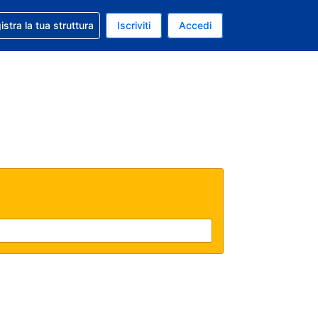
 aiuto con la prenotazione
istra la tua struttura
Iscriviti
Accedi
a attuale: Dollaro statunitense
ua. Lingua attuale: Italiano