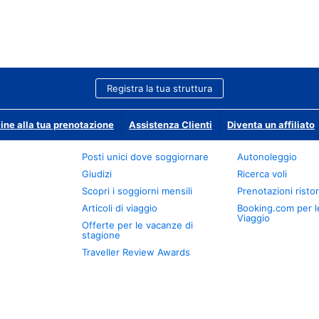
Registra la tua struttura
ine alla tua prenotazione
Assistenza Clienti
Diventa un affiliato
Posti unici dove soggiornare
Autonoleggio
Giudizi
Ricerca voli
Scopri i soggiorni mensili
Prenotazioni ristor
Articoli di viaggio
Booking.com per l
Viaggio
Offerte per le vacanze di
stagione
Traveller Review Awards