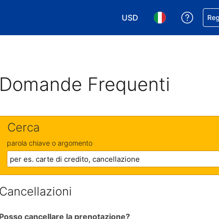
USD
Ricevi
Reg
Scegli la tua valuta. Valut
Scegli la tua ling
Domande Frequenti
Cerca
parola chiave o argomento
Cancellazioni
Posso cancellare la prenotazione?