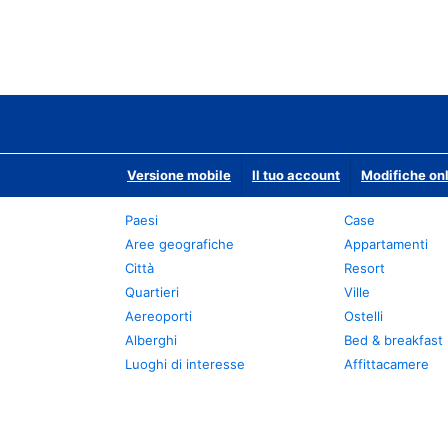
Versione mobile
Il tuo account
Modifiche onl
Paesi
Case
Aree geografiche
Appartamenti
Città
Resort
Quartieri
Ville
Aereoporti
Ostelli
Alberghi
Bed & breakfast
Luoghi di interesse
Affittacamere