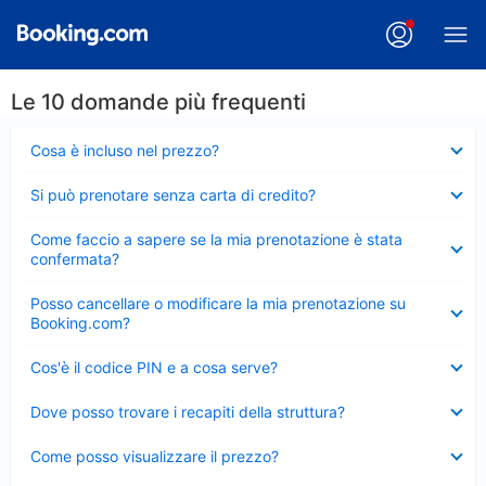
Le 10 domande più frequenti
Elemento
Cosa è incluso nel prezzo?
chiuso
Elemento
Si può prenotare senza carta di credito?
chiuso
Elemento
Come faccio a sapere se la mia prenotazione è stata
chiuso
confermata?
Elemento
Posso cancellare o modificare la mia prenotazione su
chiuso
Booking.com?
Elemento
Cos'è il codice PIN e a cosa serve?
chiuso
Elemento
Dove posso trovare i recapiti della struttura?
chiuso
Elemento
Come posso visualizzare il prezzo?
chiuso