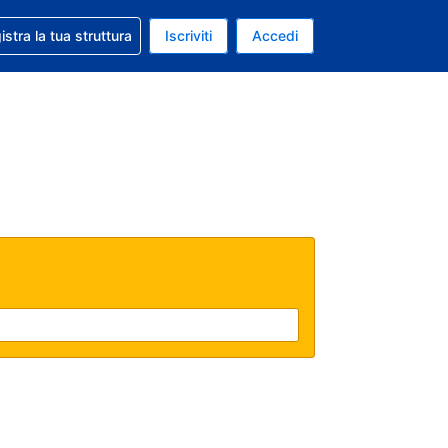
 aiuto con la prenotazione
istra la tua struttura
Iscriviti
Accedi
a attuale: Dollaro statunitense
ua. Lingua attuale: Italiano