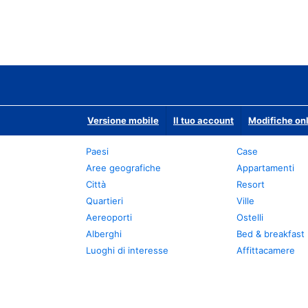
Versione mobile
Il tuo account
Modifiche onl
Paesi
Case
Aree geografiche
Appartamenti
Città
Resort
Quartieri
Ville
Aereoporti
Ostelli
Alberghi
Bed & breakfast
Luoghi di interesse
Affittacamere