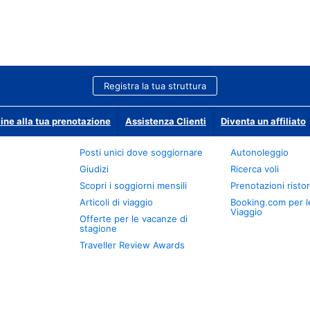
Registra la tua struttura
ine alla tua prenotazione
Assistenza Clienti
Diventa un affiliato
Posti unici dove soggiornare
Autonoleggio
Giudizi
Ricerca voli
Scopri i soggiorni mensili
Prenotazioni ristor
Articoli di viaggio
Booking.com per l
Viaggio
Offerte per le vacanze di
stagione
Traveller Review Awards