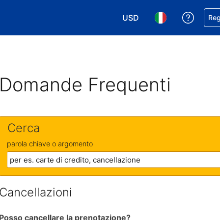
USD
Ricevi
Reg
Scegli la tua valuta. Valut
Scegli la tua ling
Domande Frequenti
Cerca
parola chiave o argomento
Cancellazioni
Posso cancellare la prenotazione?