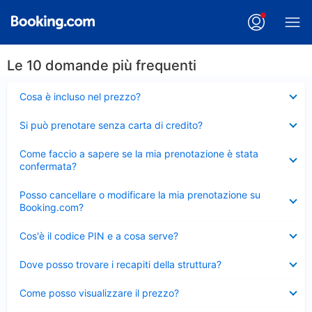
Le 10 domande più frequenti
Elemento
Cosa è incluso nel prezzo?
chiuso
Elemento
Si può prenotare senza carta di credito?
chiuso
Elemento
Come faccio a sapere se la mia prenotazione è stata
chiuso
confermata?
Elemento
Posso cancellare o modificare la mia prenotazione su
chiuso
Booking.com?
Elemento
Cos'è il codice PIN e a cosa serve?
chiuso
Elemento
Dove posso trovare i recapiti della struttura?
chiuso
Elemento
Come posso visualizzare il prezzo?
chiuso