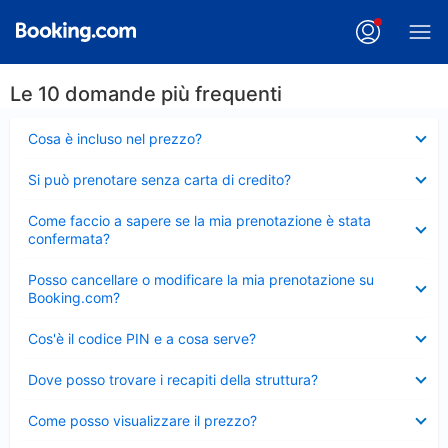
Le 10 domande più frequenti
Elemento
Cosa è incluso nel prezzo?
chiuso
Elemento
Si può prenotare senza carta di credito?
chiuso
Elemento
Come faccio a sapere se la mia prenotazione è stata
chiuso
confermata?
Elemento
Posso cancellare o modificare la mia prenotazione su
chiuso
Booking.com?
Elemento
Cos'è il codice PIN e a cosa serve?
chiuso
Elemento
Dove posso trovare i recapiti della struttura?
chiuso
Elemento
Come posso visualizzare il prezzo?
chiuso