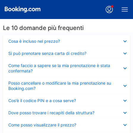
Le 10 domande più frequenti
Elemento
Cosa è incluso nel prezzo?
chiuso
Elemento
Si può prenotare senza carta di credito?
chiuso
Elemento
Come faccio a sapere se la mia prenotazione è stata
chiuso
confermata?
Elemento
Posso cancellare o modificare la mia prenotazione su
chiuso
Booking.com?
Elemento
Cos'è il codice PIN e a cosa serve?
chiuso
Elemento
Dove posso trovare i recapiti della struttura?
chiuso
Elemento
Come posso visualizzare il prezzo?
chiuso