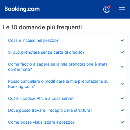
Le 10 domande più frequenti
Elemento
Cosa è incluso nel prezzo?
chiuso
Elemento
Si può prenotare senza carta di credito?
chiuso
Elemento
Come faccio a sapere se la mia prenotazione è stata
chiuso
confermata?
Elemento
Posso cancellare o modificare la mia prenotazione su
chiuso
Booking.com?
Elemento
Cos'è il codice PIN e a cosa serve?
chiuso
Elemento
Dove posso trovare i recapiti della struttura?
chiuso
Elemento
Come posso visualizzare il prezzo?
chiuso