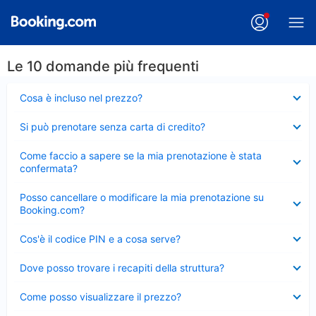
Le 10 domande più frequenti
Elemento
Cosa è incluso nel prezzo?
chiuso
Elemento
Si può prenotare senza carta di credito?
chiuso
Elemento
Come faccio a sapere se la mia prenotazione è stata
chiuso
confermata?
Elemento
Posso cancellare o modificare la mia prenotazione su
chiuso
Booking.com?
Elemento
Cos'è il codice PIN e a cosa serve?
chiuso
Elemento
Dove posso trovare i recapiti della struttura?
chiuso
Elemento
Come posso visualizzare il prezzo?
chiuso