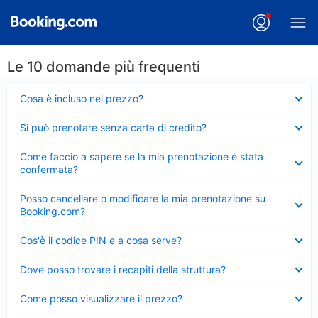
Le 10 domande più frequenti
Elemento
Cosa è incluso nel prezzo?
chiuso
Elemento
Si può prenotare senza carta di credito?
chiuso
Elemento
Come faccio a sapere se la mia prenotazione è stata
chiuso
confermata?
Elemento
Posso cancellare o modificare la mia prenotazione su
chiuso
Booking.com?
Elemento
Cos'è il codice PIN e a cosa serve?
chiuso
Elemento
Dove posso trovare i recapiti della struttura?
chiuso
Elemento
Come posso visualizzare il prezzo?
chiuso