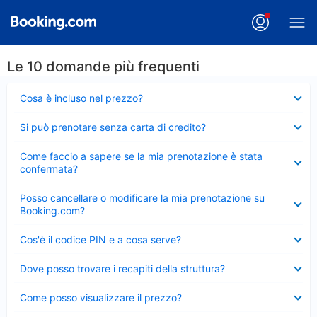
Le 10 domande più frequenti
Elemento
Cosa è incluso nel prezzo?
chiuso
Elemento
Si può prenotare senza carta di credito?
chiuso
Elemento
Come faccio a sapere se la mia prenotazione è stata
chiuso
confermata?
Elemento
Posso cancellare o modificare la mia prenotazione su
chiuso
Booking.com?
Elemento
Cos'è il codice PIN e a cosa serve?
chiuso
Elemento
Dove posso trovare i recapiti della struttura?
chiuso
Elemento
Come posso visualizzare il prezzo?
chiuso