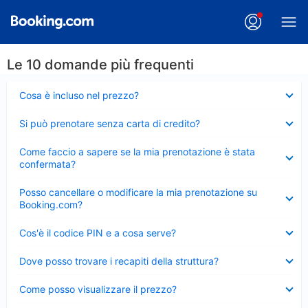
Le 10 domande più frequenti
Elemento
Cosa è incluso nel prezzo?
chiuso
Elemento
Si può prenotare senza carta di credito?
chiuso
Elemento
Come faccio a sapere se la mia prenotazione è stata
chiuso
confermata?
Elemento
Posso cancellare o modificare la mia prenotazione su
chiuso
Booking.com?
Elemento
Cos'è il codice PIN e a cosa serve?
chiuso
Elemento
Dove posso trovare i recapiti della struttura?
chiuso
Elemento
Come posso visualizzare il prezzo?
chiuso